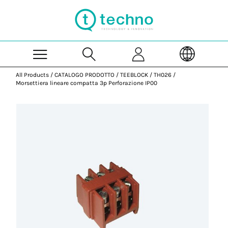
Skip to Main Content
All Products
/
CATALOGO PRODOTTO
/
TEEBLOCK
/
TH026
/
Morsettiera lineare compatta 3p Perforazione IP00