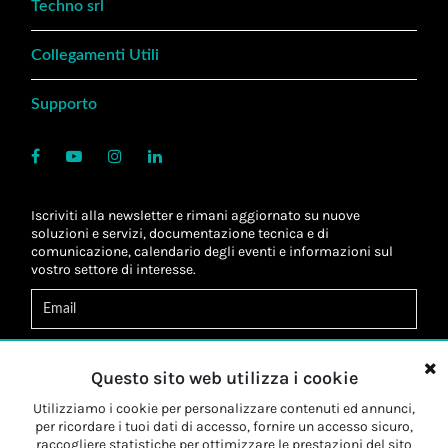
Techno srl
Collegamenti Utili
Supporto
Iscriviti alla newsletter e rimani aggiornato su nuove
soluzioni e servizi, documentazione tecnica e di
comunicazione, calendario degli eventi e informazioni sul
vostro settore di interesse.
Acconsento al
trattamento dei dati
*
Letta l'informativa, autorizzo al
trattamento dei miei dati
Questo sito web utilizza i cookie
personali
*
Letta l'informativa, autorizzo al trattamento dei miei dati
Utilizziamo i cookie per personalizzare contenuti ed annunci,
personali a fini di
marketing
*
per ricordare i tuoi dati di accesso, fornire un accesso sicuro,
raccogliere statistiche per ottimizzare le prestazioni del sito