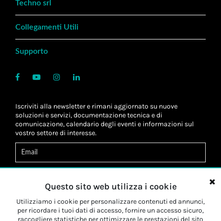
Techno srl
Collegamenti Utili
Supporto
Iscriviti alla newsletter e rimani aggiornato su nuove
soluzioni e servizi, documentazione tecnica e di
comunicazione, calendario degli eventi e informazioni sul
vostro settore di interesse.
Acconsento al
trattamento dei dati
*
Letta l'informativa, autorizzo al
trattamento dei miei dati
Questo sito web utilizza i cookie
personali
*
Letta l'informativa, autorizzo al trattamento dei miei dati
Utilizziamo i cookie per personalizzare contenuti ed annunci,
personali a fini di
marketing
*
per ricordare i tuoi dati di accesso, fornire un accesso sicuro,
raccogliere statistiche per ottimizzare le prestazioni del sito