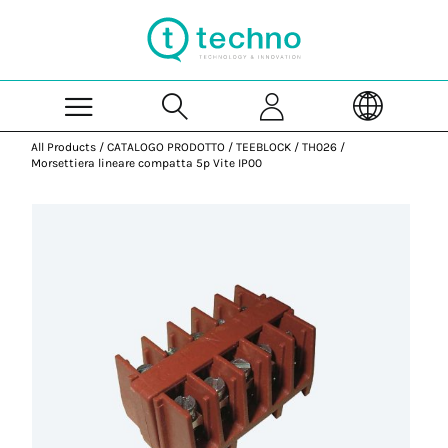
Skip to Main Content
All Products
/
CATALOGO PRODOTTO
/
TEEBLOCK
/
TH026
/
Morsettiera lineare compatta 5p Vite IP00