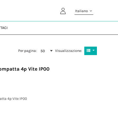
Italiano
TACI
Per pagina:
Visualizzazione:
50
compatta 4p Vite IP00
tta 4p Vite IP00