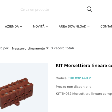
Skip to Main Content
AZIENDA
NOVITÀ
AREA DOWNLOAD
CONTAT
o per:
3 Record Totali
Nessun ordinamento
KIT Morsettiera lineare 
Codice:
THB.032.A4B.R
Prezzo non disponibile
KIT TH032 Morsettiera lineare compa