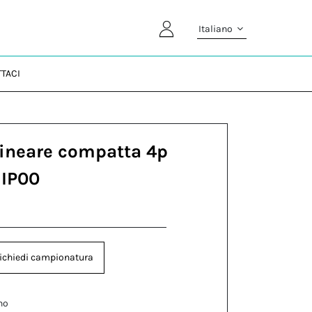
Italiano
TACI
lineare compatta 4p
 IP00
ichiedi campionatura
no