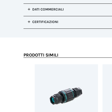
Contatti
Indice di tracking
Approvazione IEC
Viti contatto
DATI COMMERCIALI
Filettatura/Coppia di serraggio
Configurazione del prodotto
CERTIFICAZIONI
Tipo di confezionamento
Effettua la login per vedere questa sezione.
Pezzi/scatola (pz)
Peso/pezzo (gr)
Dimensioni della scatola (mm)
PRODOTTI SIMILI
Codice doganale
Paese di provenienza