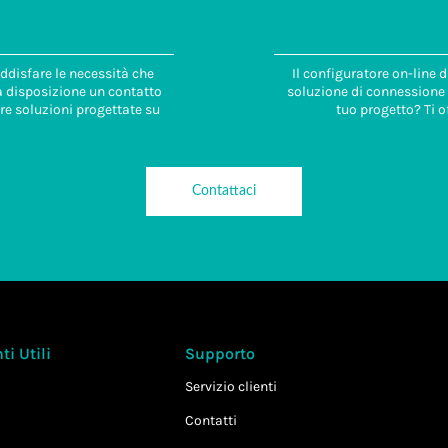
ddisfare le necessità che
Il configuratore on-line 
 a disposizione un contatto
soluzione di connessione i
re soluzioni progettate su
tuo progetto? Ti o
Contattaci
i Utili
Supporto
Servizio clienti
Contatti