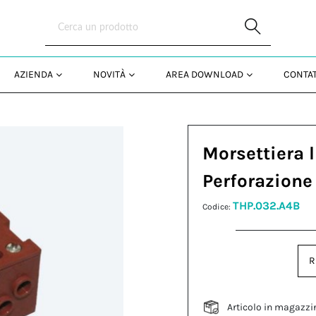
Skip to Main Content
AZIENDA
NOVITÀ
AREA DOWNLOAD
CONTAT
Morsettiera 
Perforazione
THP.032.A4B
Codice:
R
Articolo in magazzi