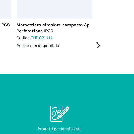
 IP68
Morsettiera circolare compatta 3p
Morsettiera circ
Perforazione IP20
Perforazione IP2
Codice:
THP.021.A1A
Codice:
THP.021.B1
Prezzo non disponibile
Prezzo non disponi
Prodotti personalizzati