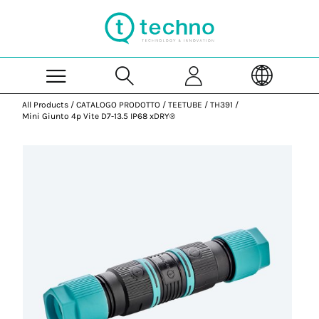
Skip to Main Content
All Products
/
CATALOGO PRODOTTO
/
TEETUBE
/
TH391
/
Mini Giunto 4p Vite D7-13.5 IP68 xDRY®