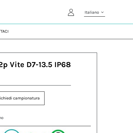
Italiano
TACI
2p Vite D7-13.5 IP68
ichiedi campionatura
no