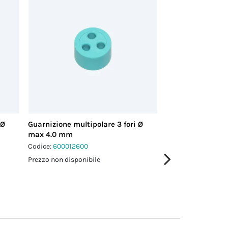
 Ø
Guarnizione multipolare 3 fori Ø
Guarnizione multi
max 4.0 mm
max 3.5 mm
Codice:
600012600
Codice:
600018200
Prezzo non disponibile
Prezzo non disponi