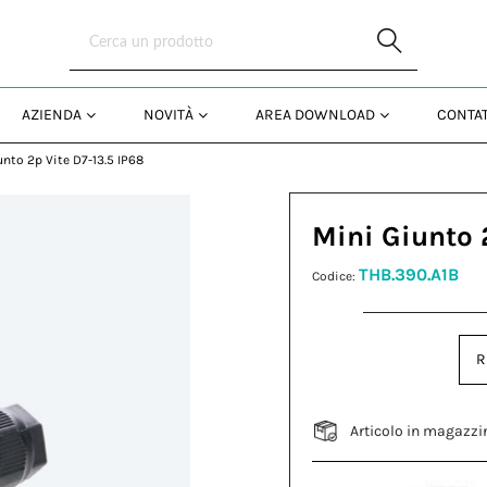
Skip to Main Content
AZIENDA
NOVITÀ
AREA DOWNLOAD
CONTAT
unto 2p Vite D7-13.5 IP68
Mini Giunto 
THB.390.A1B
Codice:
R
Articolo in magazzi