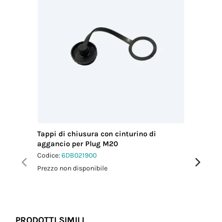
Tappi di chiusura con cinturino di
Chiavi d
aggancio per Plug M20
4p
Codice:
6DB021900
Codice:
6
Prezzo non disponibile
Prezzo no
PRODOTTI SIMILI