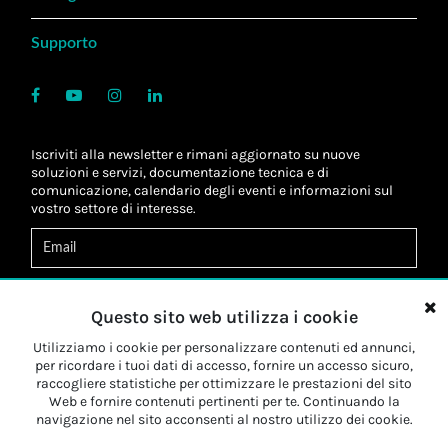
Supporto
Iscriviti alla newsletter e rimani aggiornato su nuove
soluzioni e servizi, documentazione tecnica e di
comunicazione, calendario degli eventi e informazioni sul
vostro settore di interesse.
Acconsento al
trattamento dei dati
*
Letta l'informativa, autorizzo al
trattamento dei miei dati
Questo sito web utilizza i cookie
personali
*
Letta l'informativa, autorizzo al trattamento dei miei dati
Utilizziamo i cookie per personalizzare contenuti ed annunci,
personali a fini di
marketing
*
per ricordare i tuoi dati di accesso, fornire un accesso sicuro,
raccogliere statistiche per ottimizzare le prestazioni del sito
Web e fornire contenuti pertinenti per te. Continuando la
Iscriviti
navigazione nel sito acconsenti al nostro utilizzo dei cookie.