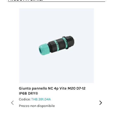
Giunto pannello NC 4p Vite M20 D7-12
Giunto p
IP68 DRY®
xDRY®
Codice:
THB.391.D4A
Codice:
T
Prezzo non disponibile
Prezzo no