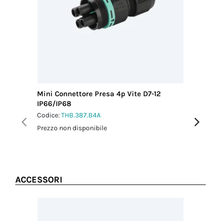
pannello
Paese di
1.0 Nm
provenienza
ITALIA
Coppia
serraggio dado
di fissaggio
1.5 Nm
Mini Connettore Presa 4p Vite D7-12
Mini Con
IP66/IP68
IP66/IP
Codice:
THB.387.B4A
Codice:
T
Prezzo non disponibile
Prezzo no
ACCESSORI