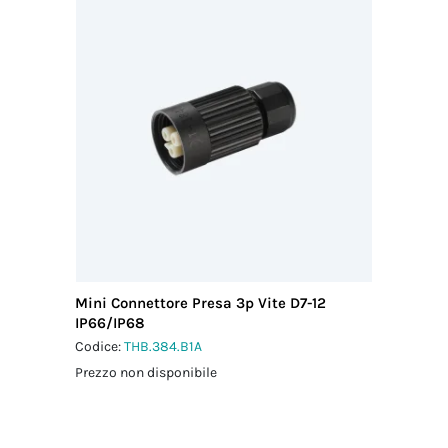
confezione KIT
THR.386.S3A
Codice
doganale
85369010
Paese di
provenienza
ITALIA
Mini Connettore Presa 3p Vite D7-12
IP66/IP68
Codice:
THB.384.B1A
Prezzo non disponibile