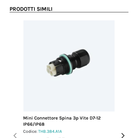
PRODOTTI SIMILI
Mini Connettore Spina 3p Vite D7-12
Mini Con
IP66/IP68
M25 IP6
Codice:
THB.384.A1A
Codice:
T