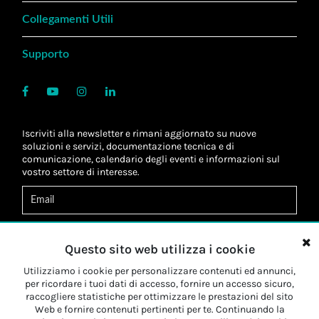
Collegamenti Utili
Supporto
Iscriviti alla newsletter e rimani aggiornato su nuove
soluzioni e servizi, documentazione tecnica e di
comunicazione, calendario degli eventi e informazioni sul
vostro settore di interesse.
Acconsento al
trattamento dei dati
*
Letta l'informativa, autorizzo al
trattamento dei miei dati
Questo sito web utilizza i cookie
personali
*
Letta l'informativa, autorizzo al trattamento dei miei dati
Utilizziamo i cookie per personalizzare contenuti ed annunci,
personali a fini di
marketing
*
per ricordare i tuoi dati di accesso, fornire un accesso sicuro,
raccogliere statistiche per ottimizzare le prestazioni del sito
Web e fornire contenuti pertinenti per te. Continuando la
Iscriviti