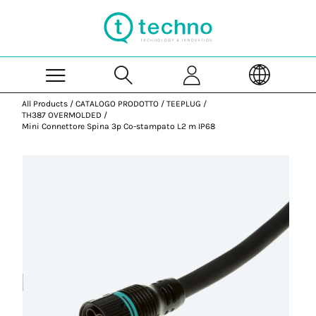
Skip to Main Content
All Products
/
CATALOGO PRODOTTO
/
TEEPLUG
/
TH387 OVERMOLDED
/
Mini Connettore Spina 3p Co-stampato L2 m IP68