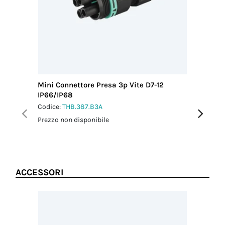
conduttore
(mm²)
1.50
Lunghezza
sguainatura
cavo (mm)
20.00
Lunghezza
Mini Connettore Presa 3p Vite D7-12
Mini Con
sguainatura
IP66/IP68
IP66/IP
conduttore
(mm)
Codice:
THB.387.B3A
Codice:
T
6.00
Prezzo non disponibile
Prezzo no
Schermatura
No
ACCESSORI