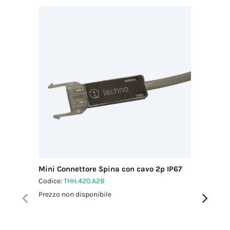
Mini Connettore Spina con cavo 2p IP67
Micro C
L2 m IP
Codice:
THH.420.A2B
Codice:
T
Prezzo non disponibile
Prezzo no