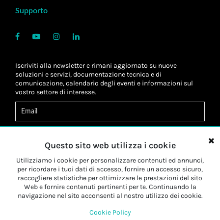
Supporto
Iscriviti alla newsletter e rimani aggiornato su nuove
soluzioni e servizi, documentazione tecnica e di
comunicazione, calendario degli eventi e informazioni sul
vostro settore di interesse.
Acconsento al
trattamento dei dati
*
Letta l'informativa, autorizzo al
trattamento dei miei dati
Questo sito web utilizza i cookie
personali
*
Letta l'informativa, autorizzo al trattamento dei miei dati
Utilizziamo i cookie per personalizzare contenuti ed annunci,
personali a fini di
marketing
*
per ricordare i tuoi dati di accesso, fornire un accesso sicuro,
raccogliere statistiche per ottimizzare le prestazioni del sito
Web e fornire contenuti pertinenti per te. Continuando la
Iscriviti
navigazione nel sito acconsenti al nostro utilizzo dei cookie.
Cookie Policy