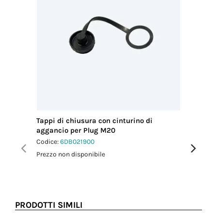
Tappi di chiusura con cinturino di
Fascetta
aggancio per Plug M20
Codice:
6
Codice:
6DB021900
Prezzo no
Prezzo non disponibile
PRODOTTI SIMILI