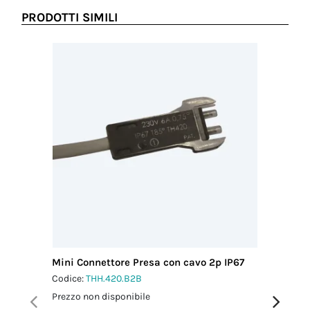
PRODOTTI SIMILI
Mini Connettore Presa con cavo 2p IP67
Micro C
m IP68
Codice:
THH.420.B2B
Codice:
T
Prezzo non disponibile