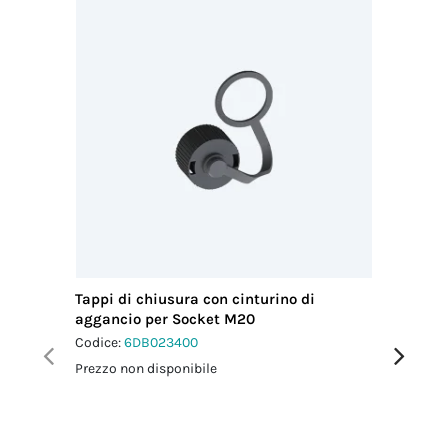
Tappi di chiusura con cinturino di
Fascetta
aggancio per Socket M20
Codice:
6
Codice:
6DB023400
Prezzo no
Prezzo non disponibile