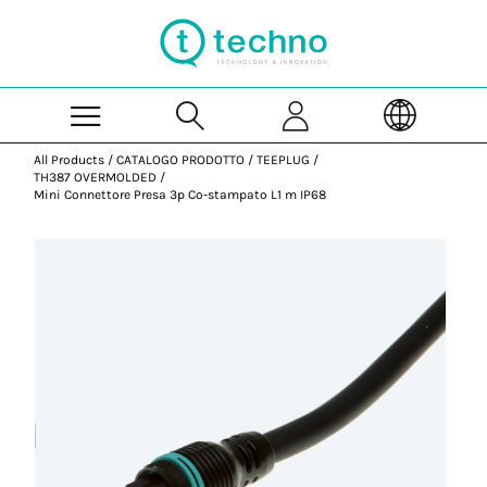
Skip to Main Content
All Products
/
CATALOGO PRODOTTO
/
TEEPLUG
/
TH387 OVERMOLDED
/
Mini Connettore Presa 3p Co-stampato L1 m IP68