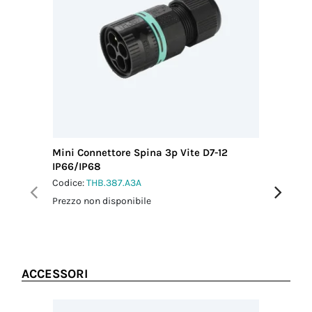
conduttore
(mm²)
1.50
Lunghezza
sguainatura
cavo (mm)
20.00
Lunghezza
sguainatura
conduttore
(mm)
Mini Connettore Spina 3p Vite D7-12
Mini Con
6.00
IP66/IP68
IP66/IP
Schermatura
Codice:
THB.387.A3A
Codice:
T
No
Prezzo non disponibile
Prezzo no
ACCESSORI