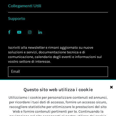
Collegamenti Utili
Supporto
Iscriviti alla newsletter e rimani aggiornato su nuove
soluzioni e servizi, documentazione tecnica e di
comunicazione, calendario degli eventi e informazioni sul
vostro settore di interesse.
Acconsento al
trattamento dei dati
*
Letta l'informativa, autorizzo al
trattamento dei miei dati
Questo sito web utilizza i cookie
personali
*
Letta l'informativa, autorizzo al trattamento dei miei dati
Utilizziamo i cookie per personalizzare contenuti ed annunci,
personali a fini di
marketing
*
per ricordare i tuoi dati di accesso, fornire un accesso sicuro,
raccogliere statistiche per ottimizzare le prestazioni del sito
Web e fornire contenuti pertinenti per te. Continuando la
Iscriviti