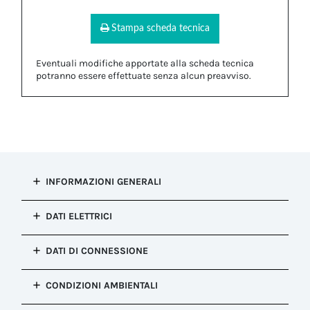
Stampa scheda tecnica
Eventuali modifiche apportate alla scheda tecnica
potranno essere effettuate senza alcun preavviso.
INFORMAZIONI GENERALI
Tipo di
DATI ELETTRICI
installazione
Connessione presa e spina
Punti di
DATI DI CONNESSIONE
Configurazione
connessione
Spina
1
Sezione
Meccanismo di
CONDIZIONI AMBIENTALI
Applicazione
conduttore
blocco
circuito
flessibile MIN
Push Pull