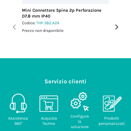
Mini Connettore Spina 2p Perforazione
Mini Con
D7.8 mm IP40
12 IP66
Codice:
THP.382.A2A
Codice:
T
Prezzo non disponibile
Prezzo no
Servizio clienti
Configura
Assistenza
Acquista
Prodotti
la
360°
Techno
personalizzati
soluzione