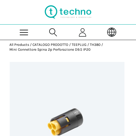
Skip to Main Content
All Products
/
CATALOGO PRODOTTO
/
TEEPLUG
/
TH380
/
Mini Connettore Spina 2p Perforazione D9.5 IP20