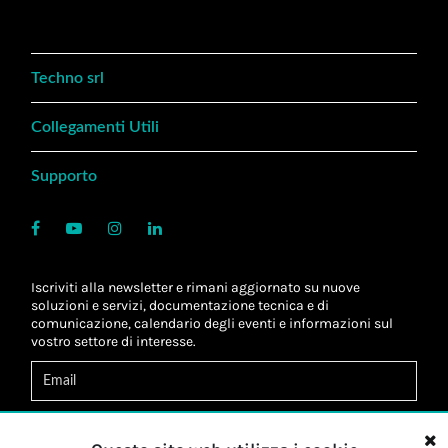
Techno srl
Collegamenti Utili
Supporto
Iscriviti alla newsletter e rimani aggiornato su nuove
soluzioni e servizi, documentazione tecnica e di
comunicazione, calendario degli eventi e informazioni sul
vostro settore di interesse.
Acconsento al
trattamento dei dati
*
Letta l'informativa, autorizzo al
trattamento dei miei dati