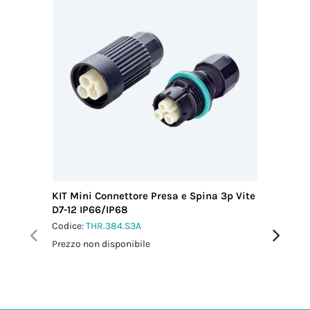
KIT Mini Connettore Presa e Spina 3p Vite
KIT Micr
D7-12 IP66/IP68
Vite L-N
Codice:
THR.384.S3A
Codice:
T
Prezzo non disponibile
Prezzo no