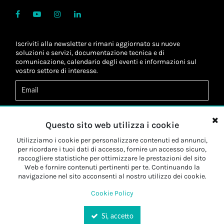
Iscriviti alla newsletter e rimani aggiornato su nuove
soluzioni e servizi, documentazione tecnica e di
comunicazione, calendario degli eventi e informazioni sul
vostro settore di interesse.
Acconsento al
trattamento dei dati
*
Letta l'informativa, autorizzo al
trattamento dei miei dati
Questo sito web utilizza i cookie
personali
*
Letta l'informativa, autorizzo al trattamento dei miei dati
Utilizziamo i cookie per personalizzare contenuti ed annunci,
personali a fini di
marketing
*
per ricordare i tuoi dati di accesso, fornire un accesso sicuro,
raccogliere statistiche per ottimizzare le prestazioni del sito
Web e fornire contenuti pertinenti per te. Continuando la
Iscriviti
navigazione nel sito acconsenti al nostro utilizzo dei cookie.
Cookie Policy
Sì, accetto