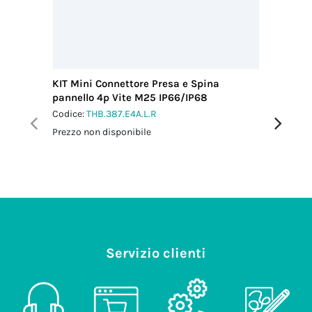
dado-
pressacavo
2.5 Nm
KIT Mini Connettore Presa e Spina
KIT Conn
pannello 4p Vite M25 IP66/IP68
Vite M2
Codice:
THB.387.E4A.L.R
Codice:
T
Prezzo non disponibile
Prezzo no
Servizio clienti