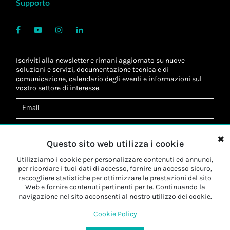
Supporto
Iscriviti alla newsletter e rimani aggiornato su nuove
soluzioni e servizi, documentazione tecnica e di
comunicazione, calendario degli eventi e informazioni sul
vostro settore di interesse.
Acconsento al
trattamento dei dati
*
Letta l'informativa, autorizzo al
trattamento dei miei dati
Questo sito web utilizza i cookie
personali
*
Letta l'informativa, autorizzo al trattamento dei miei dati
Utilizziamo i cookie per personalizzare contenuti ed annunci,
personali a fini di
marketing
*
per ricordare i tuoi dati di accesso, fornire un accesso sicuro,
raccogliere statistiche per ottimizzare le prestazioni del sito
Web e fornire contenuti pertinenti per te. Continuando la
Iscriviti
navigazione nel sito acconsenti al nostro utilizzo dei cookie.
Cookie Policy