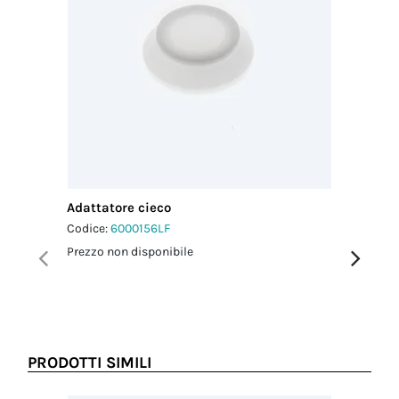
2.5 Nm
Adattatore cieco
Adattato
Codice:
6000156LF
Codice:
6
Prezzo non disponibile
Prezzo no
PRODOTTI SIMILI