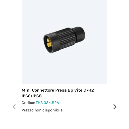
Mini Connettore Presa 2p Vite D7-12
Mini Con
IP66/IP68
IP66/IP
Codice:
THB.384.B2A
Codice:
T
Prezzo non disponibile
Prezzo no