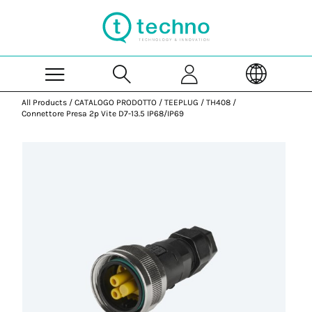
Skip to Main Content
All Products
/
CATALOGO PRODOTTO
/
TEEPLUG
/
TH408
/
Connettore Presa 2p Vite D7-13.5 IP68/IP69