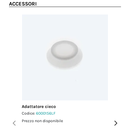
ACCESSORI
Adattatore cieco
Adattato
Codice:
6000156LF
Codice:
6
Prezzo non disponibile
Prezzo no