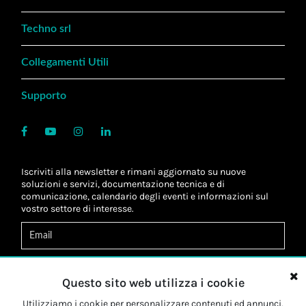
Techno srl
Collegamenti Utili
Supporto
Iscriviti alla newsletter e rimani aggiornato su nuove
soluzioni e servizi, documentazione tecnica e di
comunicazione, calendario degli eventi e informazioni sul
vostro settore di interesse.
Acconsento al
trattamento dei dati
*
Letta l'informativa, autorizzo al
trattamento dei miei dati
Questo sito web utilizza i cookie
personali
*
Letta l'informativa, autorizzo al trattamento dei miei dati
Utilizziamo i cookie per personalizzare contenuti ed annunci,