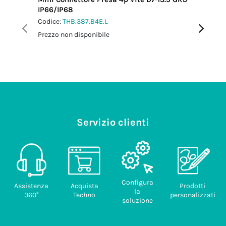
IP66/IP68
L0.5 m 
Codice:
THB.387.B4E.L
Codice:
T
Prezzo non disponibile
Prezzo no
Servizio clienti
Configura
Assistenza
Acquista
Prodotti
la
360°
Techno
personalizzati
soluzione