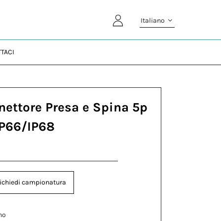
Italiano
TACI
nettore Presa e Spina 5p
IP66/IP68
ichiedi campionatura
no