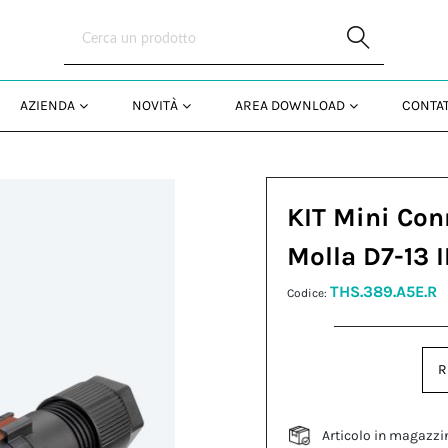
Skip to Main Content
AZIENDA
NOVITÀ
AREA DOWNLOAD
CONTAT
KIT Mini Con
Molla D7-13 
THS.389.A5E.R
Codice:
R
Articolo in magazzi