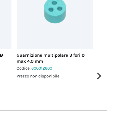
 Ø
Guarnizione multipolare 3 fori Ø
Guarnizione multi
max 4.0 mm
max 3.5 mm
Codice:
600012600
Codice:
600018200
Prezzo non disponibile
Prezzo non disponi