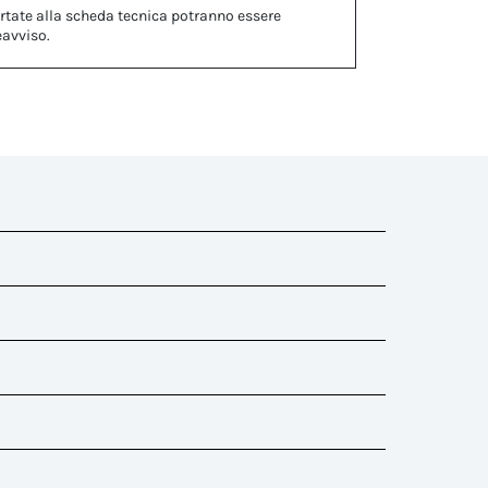
rtate alla scheda tecnica potranno essere
eavviso.
enti gomma)