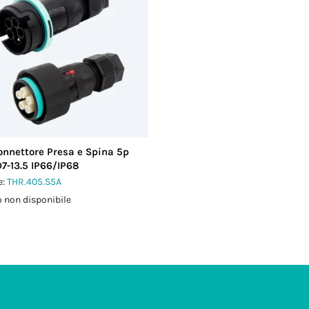
onnettore Presa e Spina 5p
D7-13.5 IP66/IP68
e:
THR.405.S5A
 non disponibile