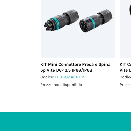
KIT Mini Connettore Presa e Spina
KIT C
5p Vite D6-13.5 IP66/IP68
Vite 
Codice:
THB.387.A5A.L.R
Codic
Prezzo non disponibile
Prezzo