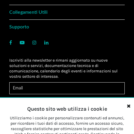
Collegamenti Utili
Supporto
Iscriviti alla newsletter e rimani aggiornato su nuove
soluzioni e servizi, documentazione tecnica e di
comunicazione, calendario degli eventi e informazioni sul
vostro settore di interesse.
Acconsento al
trattamento dei dati
*
Letta l'informativa, autorizzo al
trattamento dei miei dati
Questo sito web utilizza i cookie
personali
*
Letta l'informativa, autorizzo al trattamento dei miei dati
Utilizziamo i cookie per personalizzare contenuti ed annunci,
personali a fini di
marketing
*
per ricordare i tuoi dati di accesso, fornire un accesso sicuro,
raccogliere statistiche per ottimizzare le prestazioni del sito