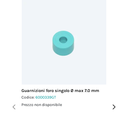
Guarnizioni foro singolo Ø max 7.0 mm
Guarnizi
mm
Codice:
6000339GT
Codice:
6
Prezzo non disponibile
Prezzo no