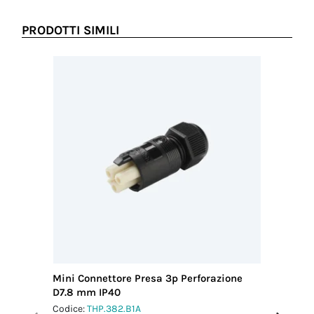
PRODOTTI SIMILI
Mini Connettore Presa 3p Perforazione
Mini Con
D7.8 mm IP40
12 IP66
Codice:
THP.382.B1A
Codice:
T