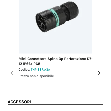
connettore
provenienza
Filettatura/Coppia
2.0 Nm
ITALIA
di serraggio
M3 - 1.0 Nm
Coppia
serraggio
dado-
pressacavo
2.5 Nm
Mini Connettore Spina 3p Perforazione D7-
Mini Co
12 IP66/IP68
L0.5 m 
Codice:
THP.387.A3A
Codice:
T
Prezzo non disponibile
Prezzo no
ACCESSORI