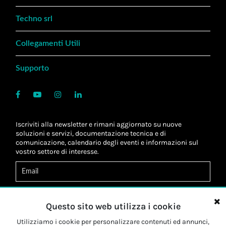
Techno srl
Collegamenti Utili
Supporto
Iscriviti alla newsletter e rimani aggiornato su nuove
soluzioni e servizi, documentazione tecnica e di
comunicazione, calendario degli eventi e informazioni sul
vostro settore di interesse.
Acconsento al
trattamento dei dati
*
Letta l'informativa, autorizzo al
trattamento dei miei dati
Questo sito web utilizza i cookie
personali
*
Letta l'informativa, autorizzo al trattamento dei miei dati
Utilizziamo i cookie per personalizzare contenuti ed annunci,