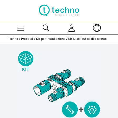
Skip to Main Content
Techno
/
Prodotti
/
Kit per installazione
/
Kit Distributori di corrente