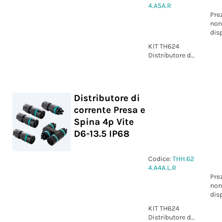
4.A5A.R
Pre
non
dis
KIT TH624
Distributore di
corrente Presa
e Spina 5p Vite
D7-13.5 IP68
Distributore di
corrente Presa e
Spina 4p Vite
D6-13.5 IP68
Codice:
THH.62
4.A4A.L.R
Pre
non
dis
KIT TH624
Distributore di