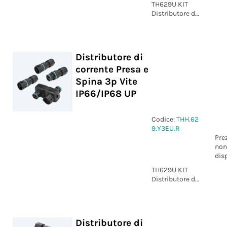
TH629U KIT
Distributore di
corrente Presa
e Spina 4p vite
IP66/IP68 UP
Distributore di
corrente Presa e
Spina 3p Vite
IP66/IP68 UP
Codice:
THH.62
9.Y3EU.R
Pre
non
dis
TH629U KIT
Distributore di
corrente Presa
e Spina 3p vite
IP66/IP68 UP
Distributore di