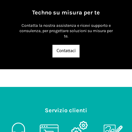
Techno su misura per te
Contatta la nostra assistenza e ricevi supporto e
consulenza, per progettare soluzioni su misura per
te.
Contattaci
Servizio clienti