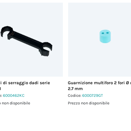
i di serraggio dadi serie
Guarnizione multiforo 2 fori Ø
1
2.7 mm
e:
6000462KC
Codice:
6000729GT
 non disponibile
Prezzo non disponibile