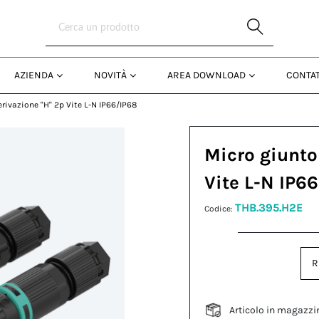
Skip to Main Content
AZIENDA
NOVITÀ
AREA DOWNLOAD
CONTAT
erivazione "H" 2p Vite L-N IP66/IP68
Micro giunto
Vite L-N IP6
THB.395.H2E
Codice:
R
Articolo in magazzi