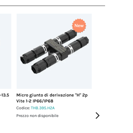
-13.5
Micro giunto di derivazione "H" 2p
Micro giunto di d
Vite 1-2 IP66/IP68
Vite +/- IP66/IP6
Codice:
THB.395.H2A
Codice:
THB.395.H
Prezzo non disponibile
Prezzo non disponi