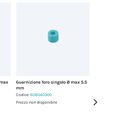
 max
Guarnizione foro singolo Ø max 5.5
Guarnizione ciec
mm
TH381
Codice:
6DB040300
Codice:
6000735GT
Prezzo non disponibile
Prezzo non disponi