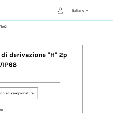
Italiano
TACI
 di derivazione "H" 2p
6/IP68
ichiedi campionatura
no