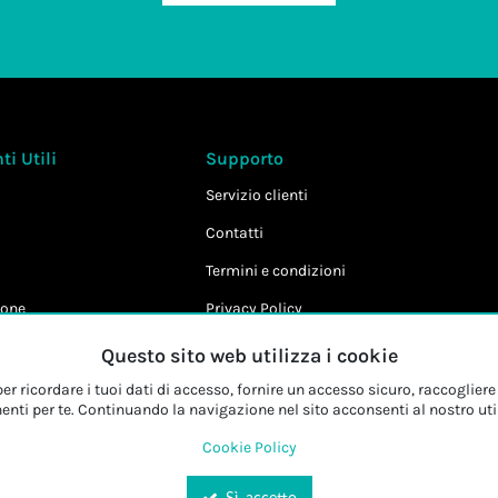
i Utili
Supporto
Servizio clienti
Contatti
Termini e condizioni
one
Privacy Policy
Cookie Policy
Questo sito web utilizza i cookie
r ricordare i tuoi dati di accesso, fornire un accesso sicuro, raccogliere 
enti per te. Continuando la navigazione nel sito acconsenti al nostro uti
Cookie Policy