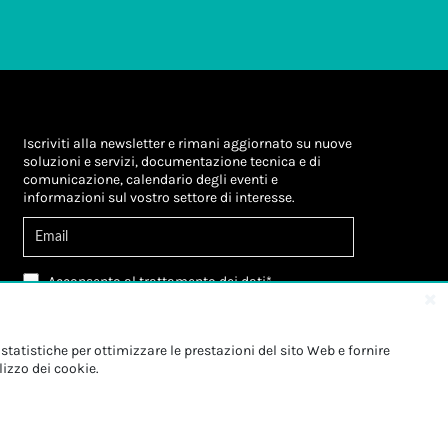
Iscriviti alla newsletter e rimani aggiornato su nuove
soluzioni e servizi, documentazione tecnica e di
comunicazione, calendario degli eventi e
informazioni sul vostro settore di interesse.
Acconsento al
trattamento dei dati
*
Letta l'informativa, autorizzo al
trattamento dei
miei dati personali
*
Letta l'informativa, autorizzo al trattamento dei
statistiche per ottimizzare le prestazioni del sito Web e fornire
miei dati personali a fini di
marketing
*
lizzo dei cookie.
Iscriviti