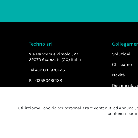
Techno srl
Collegament
Via Bancora e Rimoldi, 27
Soluzioni
22070 Guanzate (CO) Italia
Chi siamo
Tel +39 031 976445
Novità
P.I. 03583460138
Documentazi
Utilizziamo i cookie per personalizzare contenuti ed annunci, pe
contenuti pertin