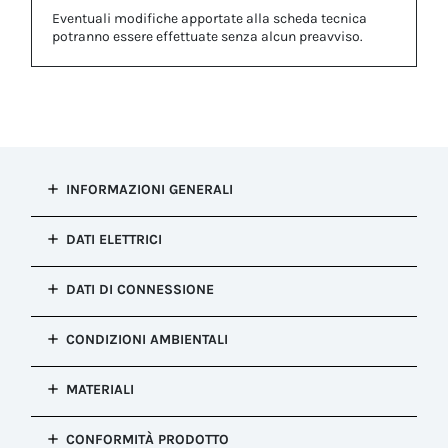
Eventuali modifiche apportate alla scheda tecnica
potranno essere effettuate senza alcun preavviso.
INFORMAZIONI GENERALI
Tipo di
DATI ELETTRICI
installazione
Connessione fissa (re-ispezionabile)
Punti di
DATI DI CONNESSIONE
Configurazione
connessione
Per resinatura
4
Lunghezza
Colore
CONDIZIONI AMBIENTALI
sguainatura
Nero (Componenti plastici) - Verde
cavo passante
Techno (Componenti gomma)
Grado di
(mm)
MATERIALI
protezione IP
30.00
Dimensioni
IP66, IP68
esterne (mm)
Corpo
Lunghezza
121.0 x 64.5 x 28.0
CONFORMITÀ PRODOTTO
*IP68 (5m/3h)
PA66 UL94 V2
sguainatura