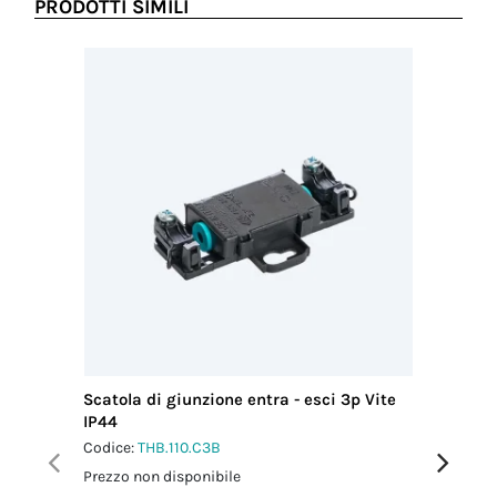
PRODOTTI SIMILI
Scatola di giunzione entra - esci 3p Vite
Scatola 
IP44
Codice:
T
Codice:
THB.110.C3B
Prezzo no
Prezzo non disponibile