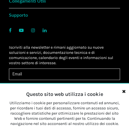
Collegamenti Utili
Supporto
Iscriviti alla newsletter e rimani aggiornato su nuove
soluzioni e servizi, documentazione tecnica e di
comunicazione, calendario degli eventi e informazioni sul
vostro settore di interesse.
Acconsento al
trattamento dei dati
*
Letta l'informativa, autorizzo al
trattamento dei miei dati
Questo sito web utilizza i cookie
personali
*
Letta l'informativa, autorizzo al trattamento dei miei dati
Utilizziamo i cookie per personalizzare contenuti ed annunci,
personali a fini di
marketing
*
per ricordare i tuoi dati di accesso, fornire un accesso sicuro,
raccogliere statistiche per ottimizzare le prestazioni del sito
Web e fornire contenuti pertinenti per te. Continuando la
Iscriviti
navigazione nel sito acconsenti al nostro utilizzo dei cookie.