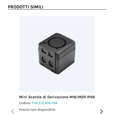
PRODOTTI SIMILI
Mini Scatola di Derivazione M16/M20 IP66
Scatola 
13.5 IP6
Codice:
THA.212.A0A.P66
Codice:
T
Prezzo non disponibile