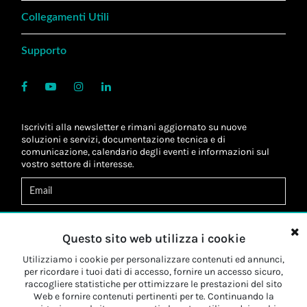
Collegamenti Utili
Supporto
Iscriviti alla newsletter e rimani aggiornato su nuove
soluzioni e servizi, documentazione tecnica e di
comunicazione, calendario degli eventi e informazioni sul
vostro settore di interesse.
Acconsento al
trattamento dei dati
*
Letta l'informativa, autorizzo al
trattamento dei miei dati
Questo sito web utilizza i cookie
personali
*
Letta l'informativa, autorizzo al trattamento dei miei dati
Utilizziamo i cookie per personalizzare contenuti ed annunci,
personali a fini di
marketing
*
per ricordare i tuoi dati di accesso, fornire un accesso sicuro,
raccogliere statistiche per ottimizzare le prestazioni del sito
Web e fornire contenuti pertinenti per te. Continuando la
Iscriviti