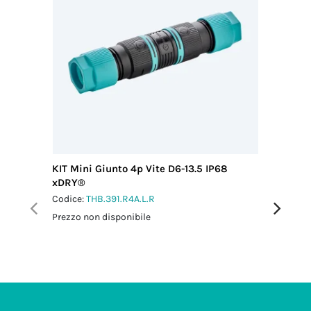
KIT Mini Giunto 4p Vite D6-13.5 IP68
KIT Giun
xDRY®
Codice:
T
Codice:
THB.391.R4A.L.R
Prezzo no
Prezzo non disponibile