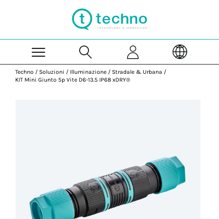
Skip to Main Content
Techno
/
Soluzioni
/
Illuminazione
/
Stradale & Urbana
/
KIT Mini Giunto 5p Vite D6-13.5 IP68 xDRY®