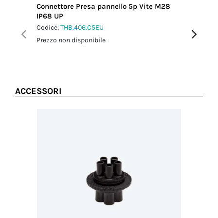
dado-
Connettore Presa pannello 5p Vite M28
Connetto
pressacavo
IP68 UP
IP66/IP
2.5 Nm
Codice:
THB.406.C5EU
Codice:
T
Prezzo non disponibile
Prezzo no
ACCESSORI