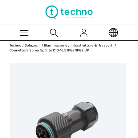
Skip to Main Content
Techno
/
Soluzioni
/
Illuminazione
/
Infrastrutture & Trasporti
/
Connettore Spina 5p Vite D10-16.5 IP66/IP68 UP