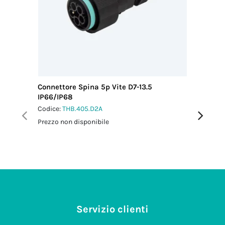
Connettore Spina 5p Vite D7-13.5
Mini Con
IP66/IP68
IP66/IP
Codice:
THB.405.D2A
Codice:
T
Prezzo non disponibile
Prezzo no
Servizio clienti