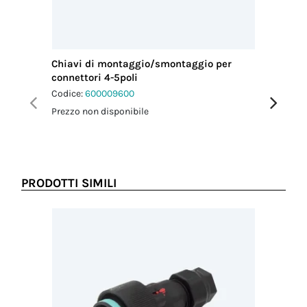
Chiavi di montaggio/smontaggio per
Tappi di
connettori 4-5poli
agganci
Codice:
600009600
Codice:
6
Prezzo non disponibile
Prezzo no
PRODOTTI SIMILI