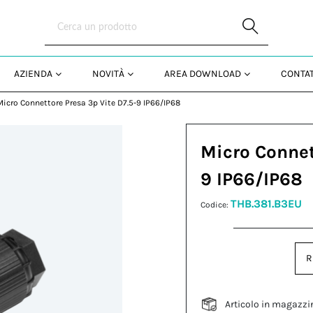
Skip to Main Content
AZIENDA
NOVITÀ
AREA DOWNLOAD
CONTAT
Micro Connettore Presa 3p Vite D7.5-9 IP66/IP68
Micro Connet
9 IP66/IP68
THB.381.B3EU
Codice:
R
Articolo in magazzi