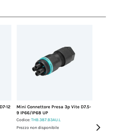
D7-12
Mini Connettore Presa 3p Vite D7.5-
Micro Connettore
9 IP66/IP68 UP
D7.5-9 IP66/IP68
Codice:
THB.387.B3AU.L
Codice:
THB.381.B3
Prezzo non disponibile
Prezzo non disponi