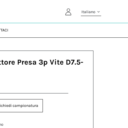
Italiano
TACI
tore Presa 3p Vite D7.5-
ichiedi campionatura
no