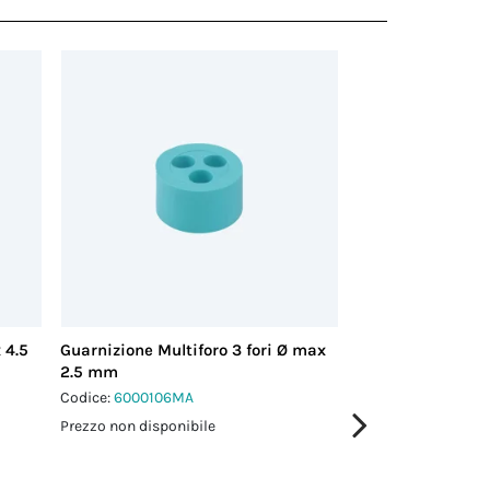
 4.5
Guarnizione Multiforo 3 fori Ø max
Tappi di chiusura
2.5 mm
aggancio per pr
Codice:
6000106MA
Codice:
6DB05730
Prezzo non disponibile
Prezzo non disponi