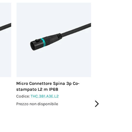
Micro Connettore Spina 3p Co-
Micro Connettore
stampato L2 m IP68
stampato L5 m I
Codice:
THC.381.A3E.L2
Codice:
THC.381.A3
Prezzo non disponibile
Prezzo non disponi