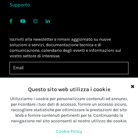
Supporto
Iscriviti alla newsletter e rimani aggiornato su nuove
soluzioni e servizi, documentazione tecnica e di
comunicazione, calendario degli eventi e informazioni sul
vostro settore di interesse.
Acconsento al
trattamento dei dati
*
Letta l'informativa, autorizzo al
trattamento dei miei dati
Questo sito web utilizza i cookie
personali
*
Letta l'informativa, autorizzo al trattamento dei miei dati
Utilizziamo i cookie per personalizzare contenuti ed annunci,
personali a fini di
marketing
*
per ricordare i tuoi dati di accesso, fornire un accesso sicuro,
raccogliere statistiche per ottimizzare le prestazioni del sito
Web e fornire contenuti pertinenti per te. Continuando la
Iscriviti
navigazione nel sito acconsenti al nostro utilizzo dei cookie.
Cookie Policy