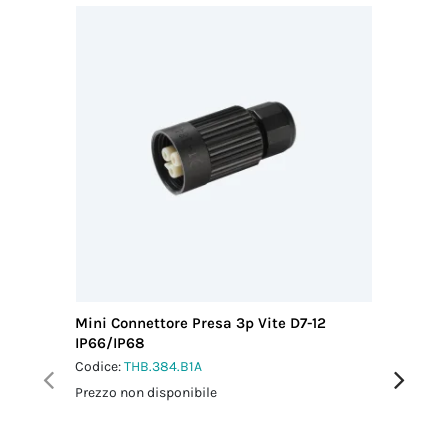
Mini Connettore Presa 3p Vite D7-12
Micro Co
IP66/IP68
D5.4-7.9
Codice:
THB.384.B1A
Codice:
T
Prezzo non disponibile
Prezzo no