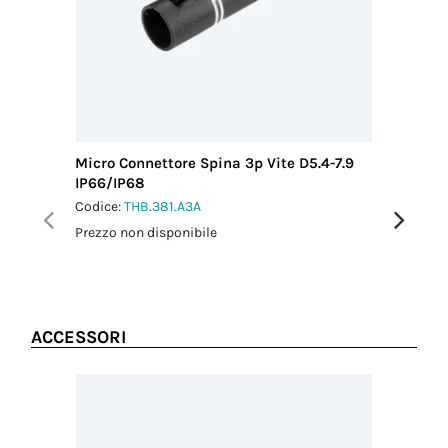
1 Nm
Coppia
serraggio
dado-
pressacavo
1.5 Nm
Micro Connettore Spina 3p Vite D5.4-7.9
Micro Co
IP66/IP68
D5.4-7.9
Codice:
THB.381.A3A
Codice:
T
Prezzo non disponibile
Prezzo no
ACCESSORI