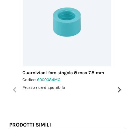
Guarnizioni foro singolo Ø max 7.8 mm
Guarniz
Codice:
6000084MG
Codice:
6
Prezzo non disponibile
Prezzo no
PRODOTTI SIMILI