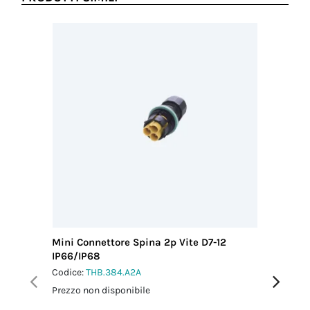
Mini Connettore Spina 2p Vite D7-12
Micro Co
IP66/IP68
IP66/IP
Codice:
THB.384.A2A
Codice:
T
Prezzo non disponibile
Prezzo no