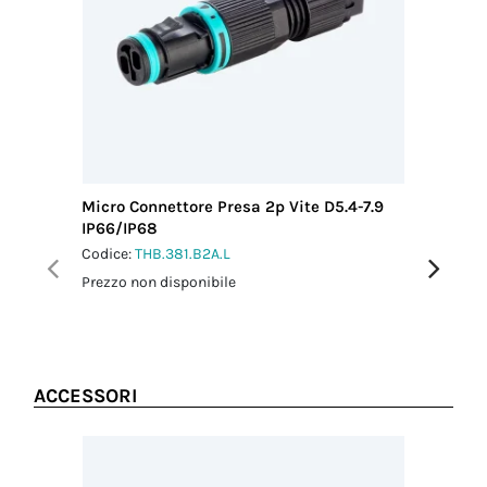
connettore
1 Nm
Coppia
serraggio
dado-
pressacavo
1.5 Nm
Micro Connettore Presa 2p Vite D5.4-7.9
Micro Co
IP66/IP68
IP66/IP
Codice:
THB.381.B2A.L
Codice:
T
Prezzo non disponibile
Prezzo no
ACCESSORI