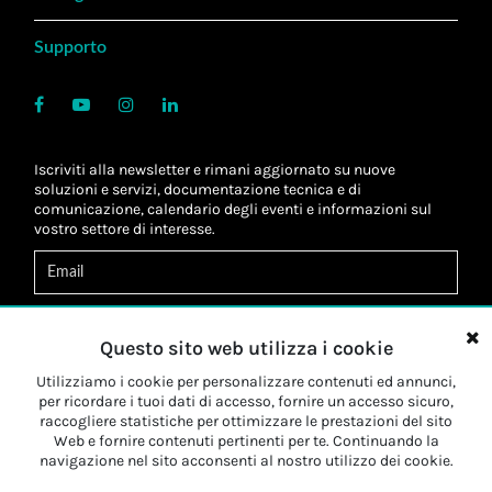
Supporto
Iscriviti alla newsletter e rimani aggiornato su nuove
soluzioni e servizi, documentazione tecnica e di
comunicazione, calendario degli eventi e informazioni sul
vostro settore di interesse.
Acconsento al
trattamento dei dati
*
Letta l'informativa, autorizzo al
trattamento dei miei dati
Questo sito web utilizza i cookie
personali
*
Letta l'informativa, autorizzo al trattamento dei miei dati
Utilizziamo i cookie per personalizzare contenuti ed annunci,
personali a fini di
marketing
*
per ricordare i tuoi dati di accesso, fornire un accesso sicuro,
raccogliere statistiche per ottimizzare le prestazioni del sito
Web e fornire contenuti pertinenti per te. Continuando la
Iscriviti
navigazione nel sito acconsenti al nostro utilizzo dei cookie.