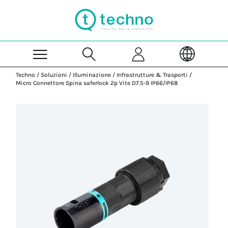
Skip to Main Content
Techno
/
Soluzioni
/
Illuminazione
/
Infrastrutture & Trasporti
/
Micro Connettore Spina saferlock 2p Vite D7.5-9 IP66/IP68