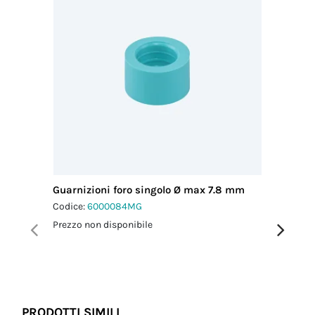
Guarnizioni foro singolo Ø max 7.8 mm
Guarniz
Codice:
6000084MG
Codice:
6
Prezzo non disponibile
Prezzo no
PRODOTTI SIMILI