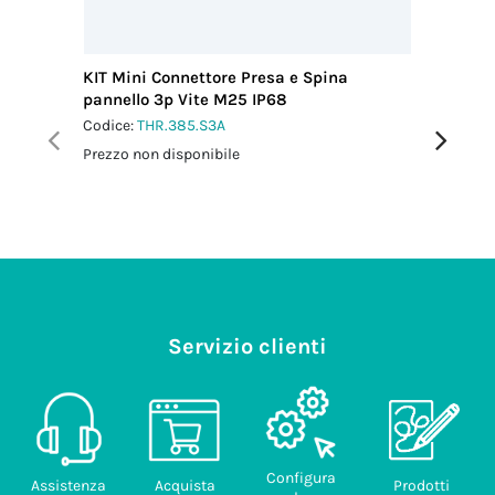
KIT Mini Connettore Presa e Spina
KIT Mini
pannello 3p Vite M25 IP68
pannell
Codice:
THR.385.S3A
Codice:
T
Prezzo non disponibile
Prezzo no
Servizio clienti
Configura
Assistenza
Acquista
Prodotti