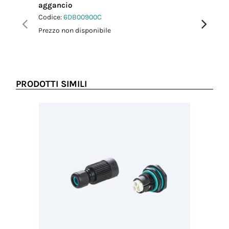
aggancio
agganci
Codice:
6DB00900C
Codice:
6
Prezzo non disponibile
Prezzo no
PRODOTTI SIMILI