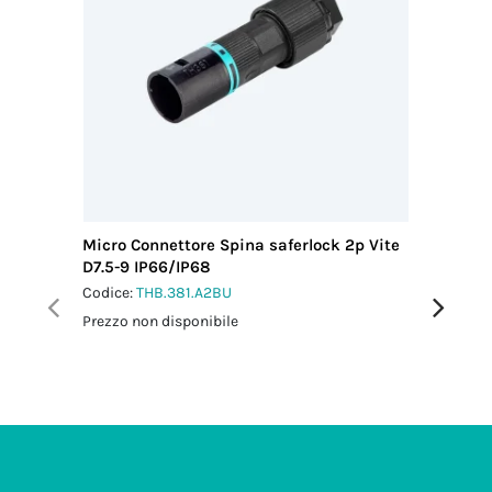
Micro Connettore Spina saferlock 2p Vite
Mini Con
D7.5-9 IP66/IP68
D7-13 I
Codice:
THB.381.A2BU
Codice:
T
Prezzo non disponibile
Prezzo no