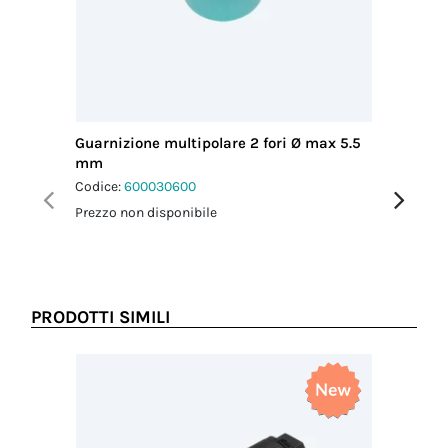
Guarnizione multipolare 2 fori Ø max 5.5
Guarnizi
mm
mm
Codice:
600030600
Codice:
6
Prezzo non disponibile
Prezzo no
PRODOTTI SIMILI