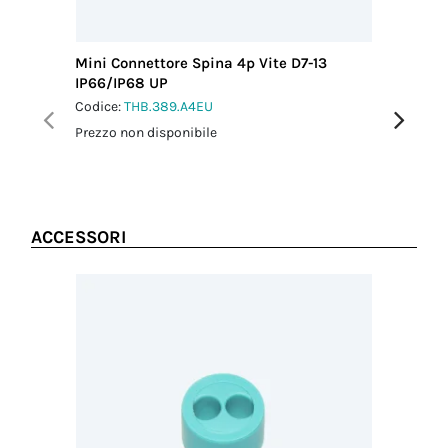
Diametro del
cavo MAX
(mm)
Mini Connettore Spina 4p Vite D7-13
Distribu
13.00
IP66/IP68 UP
self-loc
Coppia
Codice:
THB.389.A4EU
Codice:
T
serraggio
dado-
Prezzo non disponibile
Prezzo no
pressacavo
2.5 Nm
ACCESSORI