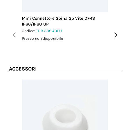
Diametro del
cavo MAX
(mm)
Mini Connettore Spina 3p Vite D7-13
Distribu
13.00
IP66/IP68 UP
self-loc
Coppia
Codice:
THB.389.A3EU
Codice:
T
serraggio
dado-
Prezzo non disponibile
Prezzo no
pressacavo
2.5 Nm
ACCESSORI