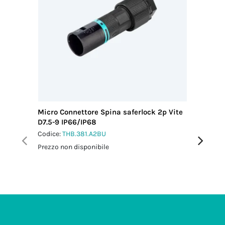
Micro Connettore Spina saferlock 2p Vite
Mini Con
D7.5-9 IP66/IP68
D7-13 I
Codice:
THB.381.A2BU
Codice:
T
Prezzo non disponibile
Prezzo no