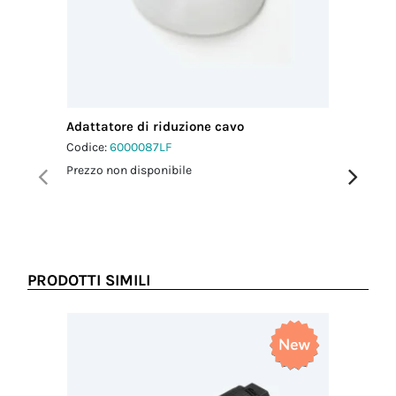
Adattatore di riduzione cavo
Guarnizi
mm
Codice:
6000087LF
Codice:
6
Prezzo non disponibile
Prezzo no
PRODOTTI SIMILI