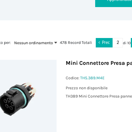
o per:
478 Record Totali
Nessun ordinamento
di
10
Prec
Mini Connettore Presa p
Codice:
THS.389.M4E
Prezzo non disponibile
TH389 Mini Connettore Presa panne