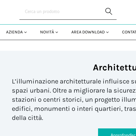
Skip to Main Content
AZIENDA
NOVITÀ
AREA DOWNLOAD
CONTAT
Architett
L’illuminazione architetturale influisce s
spazi urbani
. Oltre a
migliorare la sicure
stazioni o centri storici, un progetto ill
edifici, monumenti o interi quartieri, tr
della città.
Approfondisc