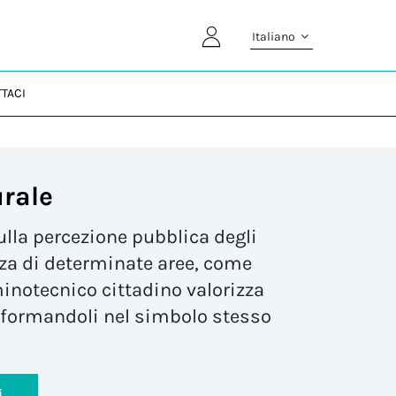
Italiano
TACI
urale
ulla
percezione pubblica degli
zza
di determinate aree, come
uminotecnico cittadino valorizza
asformandoli nel simbolo stesso
i