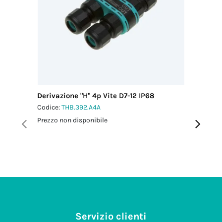
Derivazione "H" 4p Vite D7-12 IP68
Distribu
Vite IP6
Codice:
THB.392.A4A
Codice:
T
Prezzo non disponibile
Prezzo no
Servizio clienti