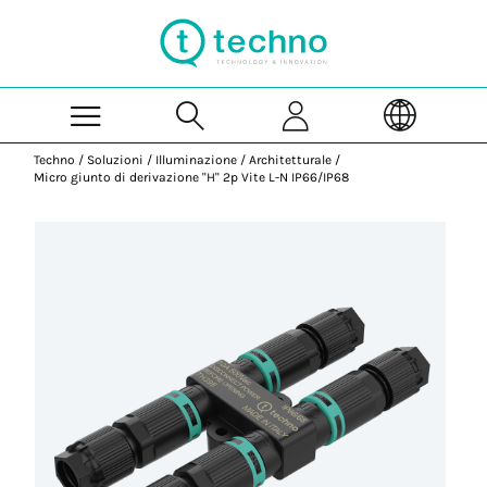
Skip to Main Content
Techno
/
Soluzioni
/
Illuminazione
/
Architetturale
/
Micro giunto di derivazione "H" 2p Vite L-N IP66/IP68