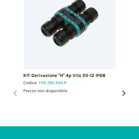
KIT Derivazione "H" 4p Vite D5-12 IP68
Distribu
Vite D4
Codice:
THB.392.A4A.R
Codice:
T
Prezzo non disponibile
Prezzo no