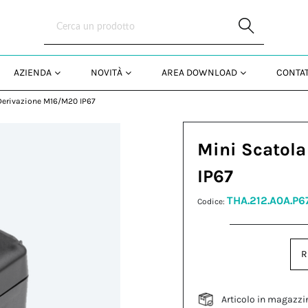
Skip to Main Content
AZIENDA
NOVITÀ
AREA DOWNLOAD
CONTAT
 Derivazione M16/M20 IP67
Mini Scatola
IP67
THA.212.A0A.P6
Codice:
R
Articolo in magazzi