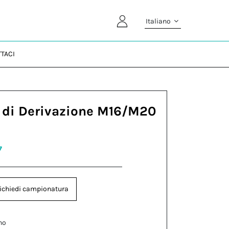
Italiano
TACI
 di Derivazione M16/M20
7
ichiedi campionatura
no