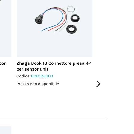
con
Zhaga Book 18 Connettore presa 4P
Mini Connettore 
per sensor unit
4p Vite M20 IP66
Codice:
6DB076300
Codice:
THB.387.S
Prezzo non disponibile
Prezzo non disponi