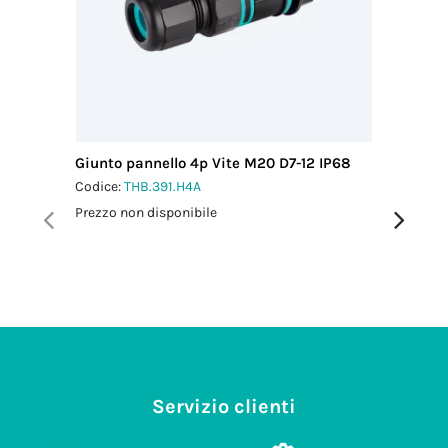
Giunto pannello 4p Vite M20 D7-12 IP68
Micro Co
M16 IP6
Codice:
THB.391.H4A
Codice:
T
Prezzo non disponibile
Prezzo no
Servizio clienti