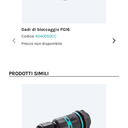
Codice
doganale
85369010
Paese di
provenienza
Dadi di bloccaggio PG16
Fascetta
ITALIA
Codice:
6040050CC
Codice:
6
Prezzo non disponibile
Prezzo no
PRODOTTI SIMILI