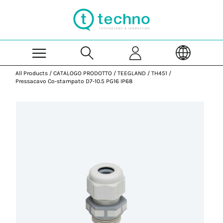
Skip to Main Content
All Products
/
CATALOGO PRODOTTO
/
TEEGLAND
/
TH451
/
Pressacavo Co-stampato D7-10.5 PG16 IP68