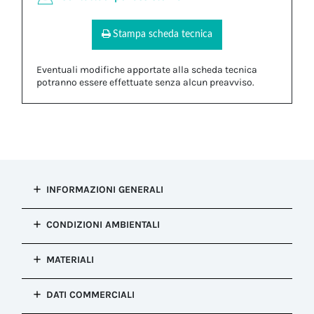
Stampa scheda tecnica
Eventuali modifiche apportate alla scheda tecnica
potranno essere effettuate senza alcun preavviso.
INFORMAZIONI GENERALI
Tipo di
CONDIZIONI AMBIENTALI
installazione
Tappo di chiusura
Grado di
MATERIALI
Configurazione
protezione IP
Tappo di chiusura
IP66, IP68
Corpo
Colore
DATI COMMERCIALI
Resistenza alla
PA66 UL94 V2|Silicone
Nero
corrosione