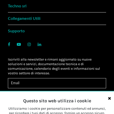
Techno srl
Collegamenti Utili
Supporto
Iscriviti alla newsletter e rimani aggiornato su nuove
soluzioni e servizi, documentazione tecnica e di
comunicazione, calendario degli eventi e informazioni sul
vostro settore di interesse.
Acconsento al
trattamento dei dati
*
Letta l'informativa, autorizzo al
trattamento dei miei dati
Questo sito web utilizza i cookie
personali
*
Letta l'informativa, autorizzo al trattamento dei miei dati
Utilizziamo i cookie per personalizzare contenuti ed annunci,
personali a fini di
marketing
*
per ricordare i tuoi dati di accesso, fornire un accesso sicuro,