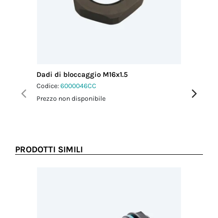
Codice
doganale
85369010
Paese di
provenienza
ITALIA
Dadi di bloccaggio M16x1.5
Dadi G
Codice:
6000046CC
Codice:
6
Prezzo non disponibile
Prezzo no
PRODOTTI SIMILI