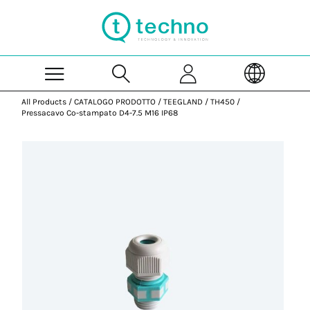
Skip to Main Content
All Products
/
CATALOGO PRODOTTO
/
TEEGLAND
/
TH450
/
Pressacavo Co-stampato D4-7.5 M16 IP68