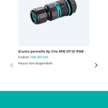
Giunto pannello 4p Vite M16 D7-12 IP68
Micro Co
M16 IP6
Codice:
THB.391.E4A
Codice:
T
Prezzo non disponibile
Prezzo no