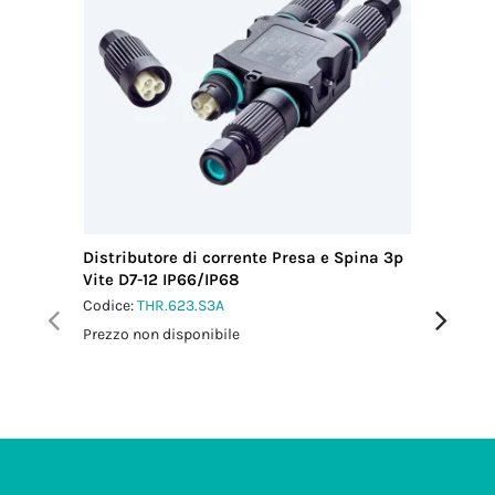
Distributore di corrente Presa e Spina 3p
Distribu
Vite D7-12 IP66/IP68
Vite D4
Codice:
THR.623.S3A
Codice:
T
Prezzo non disponibile
Prezzo no