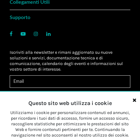
Collegamenti Utili
Supporto
Iscriviti alla newsletter e rimani aggiornato su nuove
soluzioni e servizi, documentazione tecnica e di
comunicazione, calendario degli eventi e informazioni sul
vostro settore di interesse.
Acconsento al
trattamento dei dati
*
Letta l'informativa, autorizzo al
trattamento dei miei dati
Questo sito web utilizza i cookie
personali
*
Letta l'informativa, autorizzo al trattamento dei miei dati
Utilizziamo i cookie per personalizzare contenuti ed annunci,
personali a fini di
marketing
*
per ricordare i tuoi dati di accesso, fornire un accesso sicuro,
raccogliere statistiche per ottimizzare le prestazioni del sito
Web e fornire contenuti pertinenti per te. Continuando la
Iscriviti
navigazione nel sito acconsenti al nostro utilizzo dei cookie.