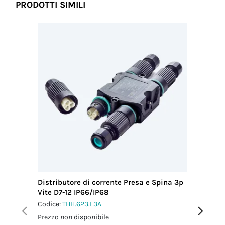
PRODOTTI SIMILI
Distributore di corrente Presa e Spina 3p
Distribu
Vite D7-12 IP66/IP68
Vite IP6
Codice:
THH.623.L3A
Codice:
T
Prezzo non disponibile
Prezzo no