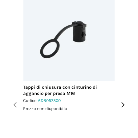
Tappi di chiusura con cinturino di
Tappi di
aggancio per presa M16
agganci
Codice:
6DB057300
Codice:
6
Prezzo non disponibile
Prezzo no