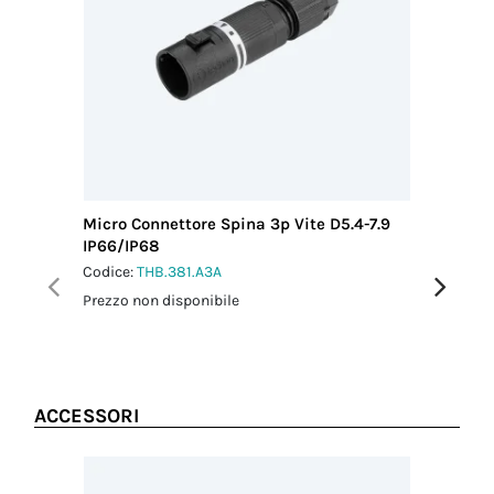
Paese di
provenienza
ITALIA
Micro Connettore Spina 3p Vite D5.4-7.9
Micro Co
IP66/IP68
IP66/IP
Codice:
THB.381.A3A
Codice:
T
Prezzo non disponibile
Prezzo no
ACCESSORI