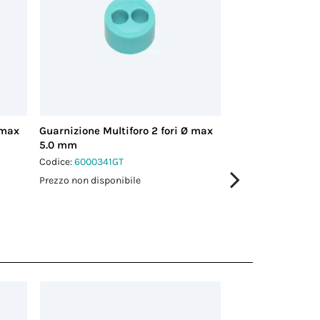
 max
Guarnizione Multiforo 2 fori Ø max
Guarnizione Multi
5.0 mm
3.0 mm
Codice:
6000341GT
Codice:
6000342GT
Prezzo non disponibile
Prezzo non disponi