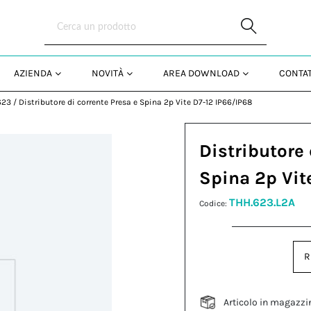
Skip to Main Content
AZIENDA
NOVITÀ
AREA DOWNLOAD
CONTAT
623
/
Distributore di corrente Presa e Spina 2p Vite D7-12 IP66/IP68
Distributore 
Spina 2p Vit
THH.623.L2A
Codice:
R
Articolo in magazzi