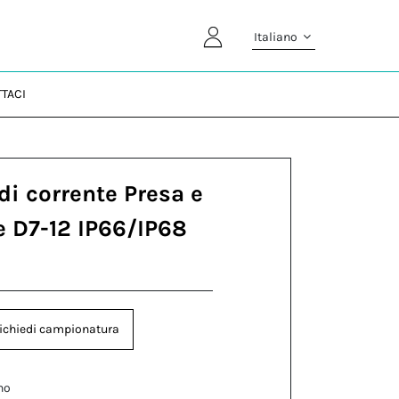
Italiano
TACI
di corrente Presa e
e D7-12 IP66/IP68
ichiedi campionatura
no