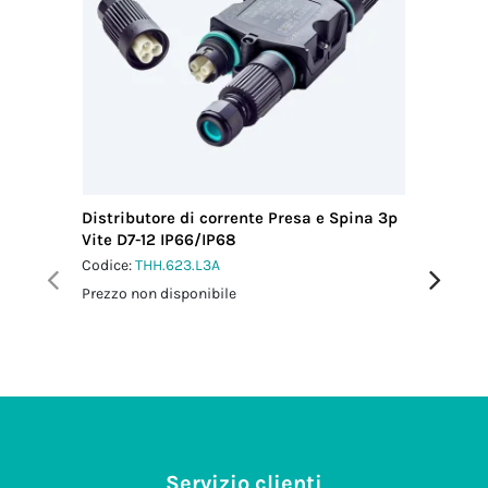
Distributore di corrente Presa e Spina 3p
Distribu
Vite D7-12 IP66/IP68
Vite IP6
Codice:
THH.623.L3A
Codice:
T
Prezzo non disponibile
Prezzo no
Servizio clienti