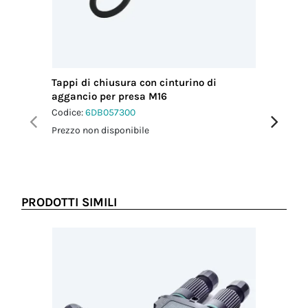
Tappi di chiusura con cinturino di
Tappi di
aggancio per presa M16
agganci
Codice:
6DB057300
Codice:
6
Prezzo non disponibile
Prezzo no
PRODOTTI SIMILI