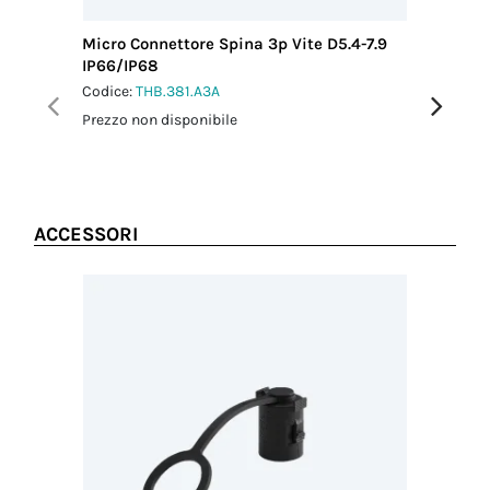
Micro Connettore Spina 3p Vite D5.4-7.9
Micro Co
IP66/IP68
IP66/IP
Codice:
THB.381.A3A
Codice:
T
Prezzo non disponibile
Prezzo no
ACCESSORI