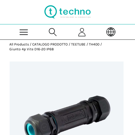
Skip to Main Content
All Products
/
CATALOGO PRODOTTO
/
TEETUBE
/
TH400
/
Giunto 4p Vite D16-20 IP68