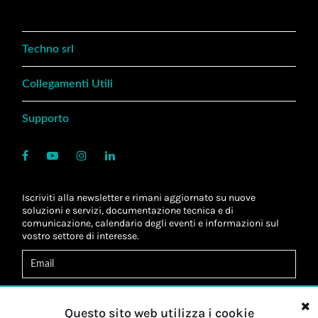
Techno srl
Collegamenti Utili
Supporto
Iscriviti alla newsletter e rimani aggiornato su nuove
soluzioni e servizi, documentazione tecnica e di
comunicazione, calendario degli eventi e informazioni sul
vostro settore di interesse.
Acconsento al
trattamento dei dati
*
Letta l'informativa, autorizzo al
trattamento dei miei dati
Questo sito web utilizza i cookie