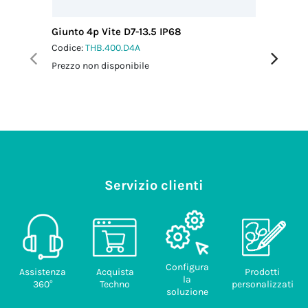
Giunto 4p Vite D7-13.5 IP68
Giunto 4
Codice:
THB.400.D4A
Codice:
T
Prezzo non disponibile
Prezzo no
Servizio clienti
Configura
Assistenza
Acquista
Prodotti
la
360°
Techno
personalizzati
soluzione