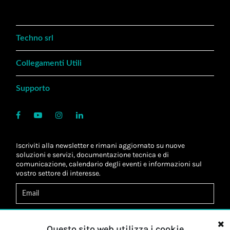
Techno srl
Collegamenti Utili
Supporto
Iscriviti alla newsletter e rimani aggiornato su nuove
soluzioni e servizi, documentazione tecnica e di
comunicazione, calendario degli eventi e informazioni sul
vostro settore di interesse.
Acconsento al
trattamento dei dati
*
Letta l'informativa, autorizzo al
trattamento dei miei dati
Questo sito web utilizza i cookie