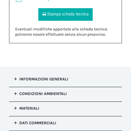
Stampa scheda tecnica
Eventuali modifiche apportate alla scheda tecnica
potranno essere effettuate senza alcun preavviso.
INFORMAZIONI GENERALI
Tipo di
CONDIZIONI AMBIENTALI
installazione
Tappo di chiusura
Grado di
MATERIALI
Configurazione
protezione IP
Tappo di chiusura
IP66, IP68
Corpo
Colore
DATI COMMERCIALI
Resistenza alla
PA66 UL94 V2|Silicone
Nero
corrosione