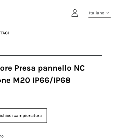
Italiano
TACI
ore Presa pannello NC
one M20 IP66/IP68
ichiedi campionatura
no