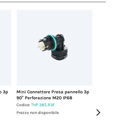
o 3p
Mini Connettore Presa pannello 3p
Mini Connettore 
90° Perforazione M20 IP68
Perforazione M25
Codice:
THP.385.R3F
Codice:
THP.387.F3
Prezzo non disponibile
Prezzo non disponi