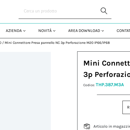
Skip to Main Content
AZIENDA
NOVITÀ
AREA DOWNLOAD
CONTAT
O
/
Mini Connettore Presa pannello NC 3p Perforazione M20 IP66/IP68
Mini Connett
3p Perforazi
THP.387.M3A
Codice:
R
Articolo in magazzi