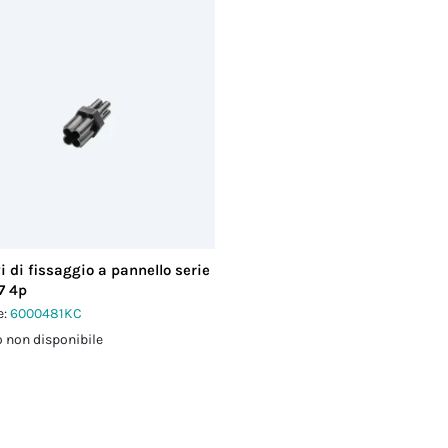
i di fissaggio a pannello serie
7 4p
e:
6000481KC
 non disponibile