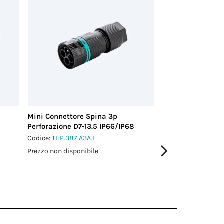
Mini Connettore Spina 3p
Mini Connettore 
Perforazione D7-13.5 IP66/IP68
stampato L0.5 m
Codice:
THP.387.A3A.L
Codice:
THC.387.A3
Prezzo non disponibile
Prezzo non disponi