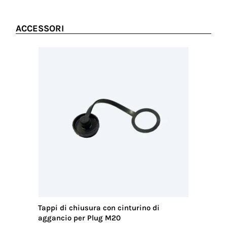
ACCESSORI
Tappi di chiusura con cinturino di
Chiavi d
aggancio per Plug M20
4p