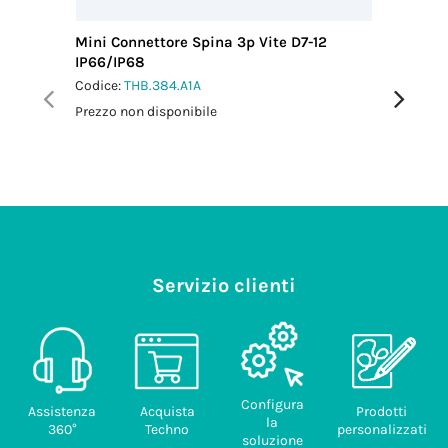
Mini Connettore Spina 3p Vite D7-12
Mini Con
IP66/IP68
M25 IP6
Codice:
THB.384.A1A
Codice:
T
Prezzo non disponibile
Prezzo no
Servizio clienti
Configura
Assistenza
Acquista
Prodotti
la
360°
Techno
personalizzati
soluzione