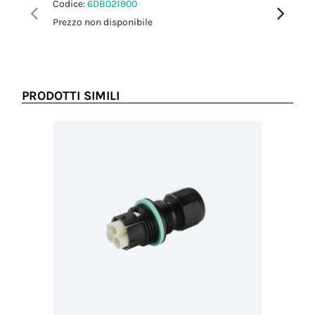
Codice:
6DB021900
Codice:
6
Prezzo non disponibile
Prezzo no
PRODOTTI SIMILI