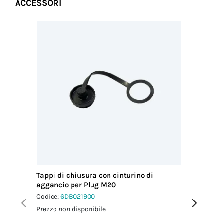
ACCESSORI
Tappi di chiusura con cinturino di
Chiavi d
aggancio per Plug M20
4p
Codice:
6DB021900
Codice:
6
Prezzo non disponibile
Prezzo no