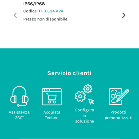
IP66/IP68
M25 IP6
Codice:
THB.384.A2A
Codice:
T
Prezzo non disponibile
Prezzo no
Servizio clienti
Configura
Assistenza
Acquista
Prodotti
la
360°
Techno
personalizzati
soluzione