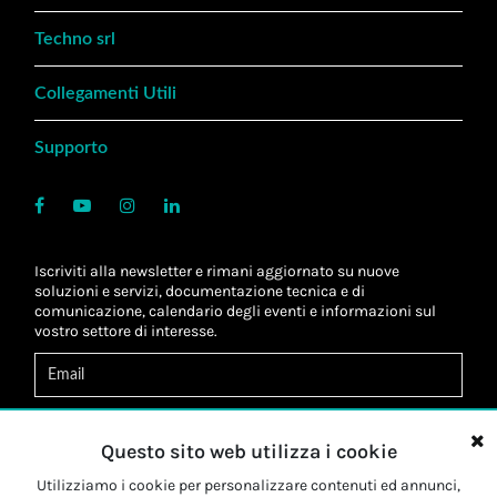
Techno srl
Collegamenti Utili
Supporto
Iscriviti alla newsletter e rimani aggiornato su nuove
soluzioni e servizi, documentazione tecnica e di
comunicazione, calendario degli eventi e informazioni sul
vostro settore di interesse.
Acconsento al
trattamento dei dati
*
Letta l'informativa, autorizzo al
trattamento dei miei dati
Questo sito web utilizza i cookie
personali
*
Letta l'informativa, autorizzo al trattamento dei miei dati
Utilizziamo i cookie per personalizzare contenuti ed annunci,