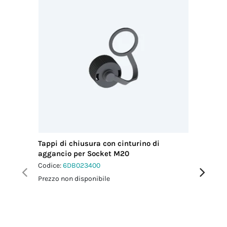
Tappi di chiusura con cinturino di
Chiavi d
aggancio per Socket M20
4p
Codice:
6DB023400
Codice:
6
Prezzo non disponibile
Prezzo no