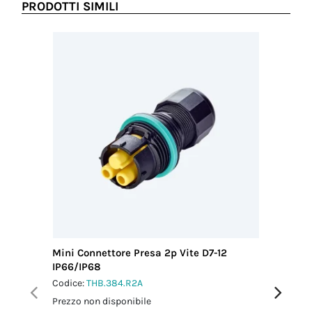
PRODOTTI SIMILI
Mini Connettore Presa 2p Vite D7-12
Mini Con
IP66/IP68
M25 IP6
Codice:
THB.384.R2A
Codice:
T
Prezzo non disponibile
Prezzo no