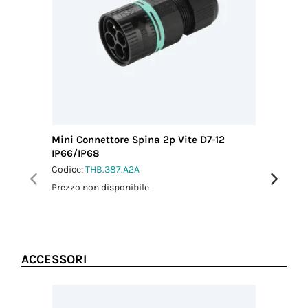
Filettatura/Coppia
H05xxx/H07xxx
di serraggio
Coppia
M3 - 0.8 Nm
serraggio
connettore-
adattatore a
pannello
1.0 Nm
Coppia
serraggio dado
di fissaggio
Mini Connettore Spina 2p Vite D7-12
Mini Con
1.5 Nm
IP66/IP68
IP66/IP
Codice:
THB.387.A2A
Codice:
T
Prezzo non disponibile
Prezzo no
ACCESSORI