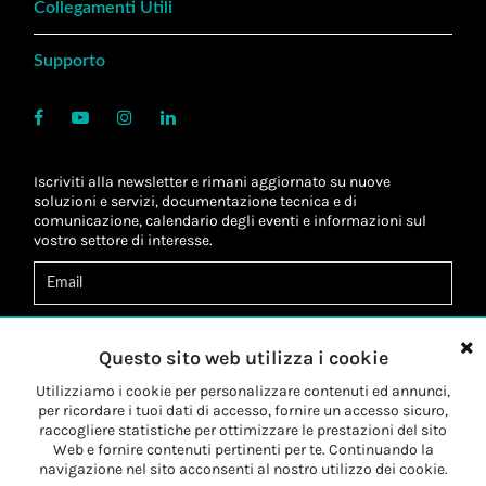
Collegamenti Utili
Supporto
Iscriviti alla newsletter e rimani aggiornato su nuove
soluzioni e servizi, documentazione tecnica e di
comunicazione, calendario degli eventi e informazioni sul
vostro settore di interesse.
Acconsento al
trattamento dei dati
*
Letta l'informativa, autorizzo al
trattamento dei miei dati
Questo sito web utilizza i cookie
personali
*
Letta l'informativa, autorizzo al trattamento dei miei dati
Utilizziamo i cookie per personalizzare contenuti ed annunci,
personali a fini di
marketing
*
per ricordare i tuoi dati di accesso, fornire un accesso sicuro,
raccogliere statistiche per ottimizzare le prestazioni del sito
Web e fornire contenuti pertinenti per te. Continuando la
Iscriviti
navigazione nel sito acconsenti al nostro utilizzo dei cookie.