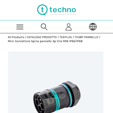
Skip to Main Content
All Products
/
CATALOGO PRODOTTO
/
TEEPLUG
/
TH387 PANNELLO
/
Mini Connettore Spina pannello 3p Vite M16 IP66/IP68