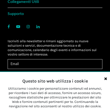
Collegamenti Utili
Supporto
Iscriviti alla newsletter e rimani aggiornato su nuove
soluzioni e servizi, documentazione tecnica e di
comunicazione, calendario degli eventi e informazioni sul
vostro settore di interesse.
Acconsento al
trattamento dei dati
*
Letta l'informativa, autorizzo al
trattamento dei miei dati
Questo sito web utilizza i cookie
personali
*
Letta l'informativa, autorizzo al trattamento dei miei dati
Utilizziamo i cookie per personalizzare contenuti ed annunci,
personali a fini di
marketing
*
per ricordare i tuoi dati di accesso, fornire un accesso sicuro,
raccogliere statistiche per ottimizzare le prestazioni del sito
Web e fornire contenuti pertinenti per te. Continuando la
Iscriviti
navigazione nel sito acconsenti al nostro utilizzo dei cookie.