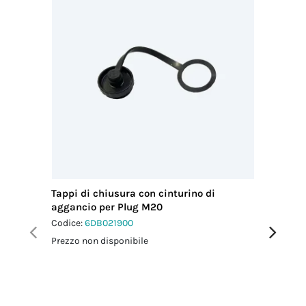
Tappi di chiusura con cinturino di
Chiavi d
aggancio per Plug M20
4p
Codice:
6DB021900
Codice:
6
Prezzo non disponibile
Prezzo no