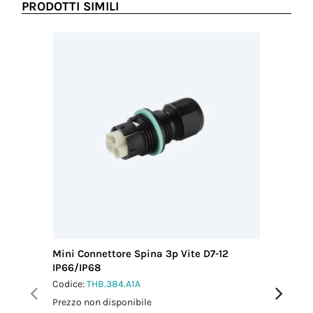
PRODOTTI SIMILI
Mini Connettore Spina 3p Vite D7-12
Mini Con
IP66/IP68
M25 IP6
Codice:
THB.384.A1A
Codice:
T
Prezzo non disponibile
Prezzo no