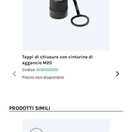
Tappi di chiusura con cinturino di
Guarniz
aggancio M20
Codice:
6
Codice:
6DB00200C
Prezzo no
Prezzo non disponibile
PRODOTTI SIMILI