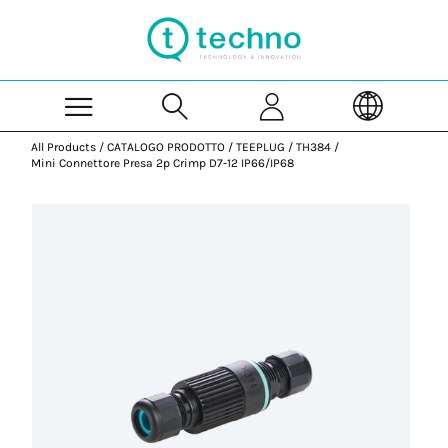
Skip to Main Content
All Products
/
CATALOGO PRODOTTO
/
TEEPLUG
/
TH384
/
Mini Connettore Presa 2p Crimp D7-12 IP66/IP68