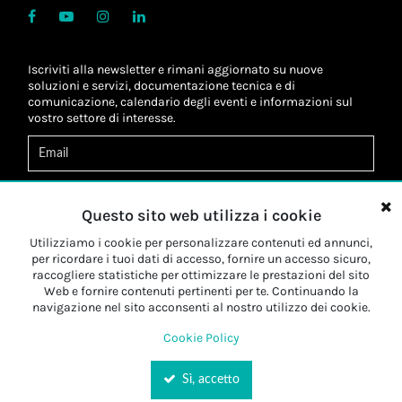
Iscriviti alla newsletter e rimani aggiornato su nuove
soluzioni e servizi, documentazione tecnica e di
comunicazione, calendario degli eventi e informazioni sul
vostro settore di interesse.
Acconsento al
trattamento dei dati
*
Letta l'informativa, autorizzo al
trattamento dei miei dati
Questo sito web utilizza i cookie
personali
*
Letta l'informativa, autorizzo al trattamento dei miei dati
Utilizziamo i cookie per personalizzare contenuti ed annunci,
personali a fini di
marketing
*
per ricordare i tuoi dati di accesso, fornire un accesso sicuro,
raccogliere statistiche per ottimizzare le prestazioni del sito
Web e fornire contenuti pertinenti per te. Continuando la
Iscriviti
navigazione nel sito acconsenti al nostro utilizzo dei cookie.
Cookie Policy
Sì, accetto