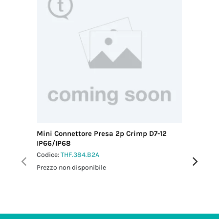
Mini Connettore Presa 2p Crimp D7-12
Mini Co
IP66/IP68
M25 IP6
Codice:
THF.384.B2A
Codice:
T
Prezzo non disponibile
Prezzo no