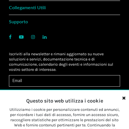
Collegamenti Utili
Supporto
Iscriviti alla newsletter e rimani aggiornato su nuove
soluzioni e servizi, documentazione tecnica e di
comunicazione, calendario degli eventi e informazioni sul
vostro settore di interesse.
Acconsento al
trattamento dei dati
*
Letta l'informativa, autorizzo al
trattamento dei miei dati
Questo sito web utilizza i cookie
personali
*
Letta l'informativa, autorizzo al trattamento dei miei dati
Utilizziamo i cookie per personalizzare contenuti ed annunci,
personali a fini di
marketing
*
per ricordare i tuoi dati di accesso, fornire un accesso sicuro,
raccogliere statistiche per ottimizzare le prestazioni del sito
Web e fornire contenuti pertinenti per te. Continuando la
Iscriviti