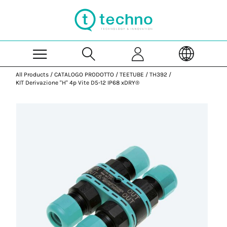
Skip to Main Content
All Products
/
CATALOGO PRODOTTO
/
TEETUBE
/
TH392
/
KIT Derivazione "H" 4p Vite D5-12 IP68 xDRY®