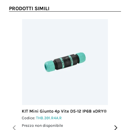
cavo MAX
(mm)
PRODOTTI SIMILI
12.00
Coppia
serraggio
pressacavo-
connettore
2.0 Nm
Coppia
serraggio
dado-
pressacavo
2.5 Nm
KIT Mini Giunto 4p Vite D5-12 IP68 xDRY®
KIT Scat
4 vie D6
Codice:
THB.391.R4A.R
Codice:
T
Prezzo non disponibile